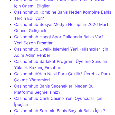
İçin Önemli Bilgiler
Casinomhub Kombine Bahis Neden Kombine Bahis
Tercih Ediliyor?
Casinomhub Sosyal Medya Hesapları 2026 Mart
Güncel Gelişmeler
Casinomhub Hangi Spor Dallarında Bahis Var?
Yeni Sezon Fırsatları
Casinomhub Üyelik İşlemleri Yeni Kullanıcılar İçin
Adım Adım Rehber
Casinomhub Sadakat Programı Üyelere Sunulan
Yüksek Kazanç Fırsatları
Casinomhub’dan Nasıl Para Çekilir? Ücretsiz Para
Çekme Yöntemleri
Casinomhub Bahis Seçenekleri Neden Bu
Platformu Seçmelisiniz?
Casinomhub Canlı Casino Yeni Oyuncular İçin
İpuçları
Casinomhub Sorumlu Bahis Başarılı Bahis İçin 7