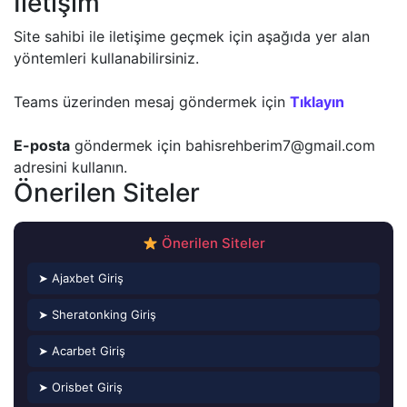
İletişim
Site sahibi ile iletişime geçmek için aşağıda yer alan
yöntemleri kullanabilirsiniz.
Teams üzerinden mesaj göndermek için
Tıklayın
E-posta
göndermek için
bahisrehberim7@gmail.com
adresini kullanın.
Önerilen Siteler
Önerilen Siteler
➤ Ajaxbet Giriş
➤ Sheratonking Giriş
➤ Acarbet Giriş
➤ Orisbet Giriş