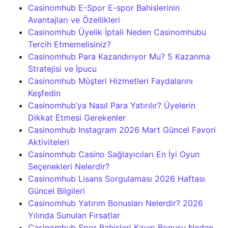
Casinomhub E-Spor E-spor Bahislerinin
Avantajları ve Özellikleri
Casinomhub Üyelik İptali Neden Casinomhubu
Tercih Etmemelisiniz?
Casinomhub Para Kazandırıyor Mu? 5 Kazanma
Stratejisi ve İpucu
Casinomhub Müşteri Hizmetleri Faydalarını
Keşfedin
Casinomhub’ya Nasıl Para Yatırılır? Üyelerin
Dikkat Etmesi Gerekenler
Casinomhub Instagram 2026 Mart Güncel Favori
Aktiviteleri
Casinomhub Casino Sağlayıcıları En İyi Oyun
Seçenekleri Nelerdir?
Casinomhub Lisans Sorgulaması 2026 Haftası
Güncel Bilgileri
Casinomhub Yatırım Bonusları Nelerdir? 2026
Yılında Sunulan Fırsatlar
Casinomhub Spor Bahisleri Kayıp Bonusu Neden