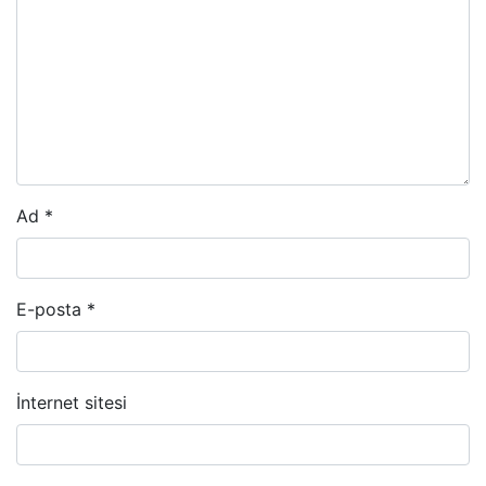
Ad
*
E-posta
*
İnternet sitesi