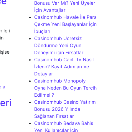
ce
Bonusu Var Mı? Yeni Üyeler
İçin Avantajlar
Casinomhub Havale İle Para
Çekme Yeni Başlayanlar İçin
ileri
İpuçları
in
Casinomhub Ücretsiz
Döndürme Yeni Oyun
işisel
Deneyimi için Fırsatlar
Casinomhub Canlı Tv Nasıl
İzlenir? Kayıt Adımları ve
Detaylar
Casinomhub Monopoly
e a
Oyna Neden Bu Oyun Tercih
Edilmeli?
eri
Casinomhub Casino Yatırım
Bonusu 2026 Yılında
Sağlanan Fırsatlar
Casinomhub Bedava Bahis
Yeni Kullanıcılar İçin