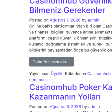
Casinomhub Güvenlik
Bilmeniz Gerekenler
Posted on
Ağustos 7, 2026
by
admin
Online bahis platformlarından biri olan Casin
ve finansal bilgileri güvence altına alınmakta
platform, çeşitli güvenlik önlemlerini titizli
kullanıcı doğrulama sistemleri ve sürekli günc
bilgilerini paylaşmadan önce bu güvenlik ön
from Casinomhub Güve
Daha fazlasını oku…
Yayınlanan
Üyelik
Etiketlenen
Casinomhub 
on Casinomhub Güvenlik Önlemleri
comment
Casinomhub Poker Kay
Kazanmanın Yolları
Posted on
Ağustos 6, 2026
by
admin