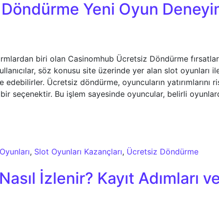
 Döndürme Yeni Oyun Deneyi
rmlardan biri olan Casinomhub Ücretsiz Döndürme fırsatlar
llanıcılar, söz konusu site üzerinde yer alan slot oyunları il
edebilirler. Ücretsiz döndürme, oyuncuların yatırımlarını r
r seçenektir. Bu işlem sayesinde oyuncular, belirli oyunlar
tsiz Döndürme Yeni Oyun Deneyimi için Fırsatlar
Oyunları
,
Slot Oyunları Kazançları
,
Ücretsiz Döndürme
cretsiz Döndürme Yeni Oyun Deneyimi için Fırsatlar
sıl İzlenir? Kayıt Adımları v