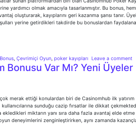
rsatlar sunan platformlardan biri olan Casinomhub Poker Ka
lerine yardımcı olmak amacıyla tasarlanmıştır. Bu bonus, hem
antaj oluşturarak, kayıplarını geri kazanma şansı tanır. Üye
oşulları yerine getirdikleri takdirde bu bonuslardan faydalanab
r Kayıp Bonusu Kaybettiğinizde Geri Kazanmanın Yolları
o
Bonus
,
Çevrimiçi Oyun
,
poker kayıpları
Leave a comment
m Bonusu Var Mı? Yeni Üyeler
 çok merak ettiği konulardan biri de Casinomhub ilk yatırım
kullanıcılarına sunduğu cazip fırsatlar ile dikkat çekmektedi
na ekledikleri miktarın yanı sıra daha fazla avantaj elde etme
 oyun deneyimlerini zenginleştirirken, aynı zamanda kazançla