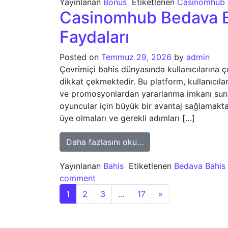
Yayınlanan
Bonus
Etiketlenen
Casinomhub 
Casinomhub Bedava Bah
Faydaları
Posted on
Temmuz 29, 2026
by
admin
Çevrimiçi bahis dünyasında kullanıcılarına ç
dikkat çekmektedir. Bu platform, kullanıcıl
ve promosyonlardan yararlanma imkanı sunma
oyuncular için büyük bir avantaj sağlamaktad
üye olmaları ve gerekli adımları […]
from Casinomhub Bedav
Daha fazlasını oku…
Yayınlanan
Bahis
Etiketlenen
Bedava Bahis F
on Casinomhub Bedava Bahis Yeni Ku
comment
Yazı dolaşımı
1
2
3
…
17
»