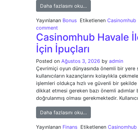
from Casinomhub İlk Y
Daha fazlasını oku…
Yayınlanan
Bonus
Etiketlenen
Casinomhub 
on Casinomhub İlk Yatırım Bonusu V
comment
Casinomhub Havale İl
İçin İpuçları
Posted on
Ağustos 3, 2026
by
admin
Çevrimiçi oyun dünyasında önemli bir yere 
kullanıcıların kazançlarını kolaylıkla çekm
işlemleri oldukça hızlı ve güvenli bir şekilde
dikkat etmesi gereken bazı önemli adımlar 
doğrulanmış olması gerekmektedir. Kullanıcı
from Casinomhub Haval
Daha fazlasını oku…
Yayınlanan
Finans
Etiketlenen
Casinomhub
on Casinomhub Havale İle Para Çekme Yeni B