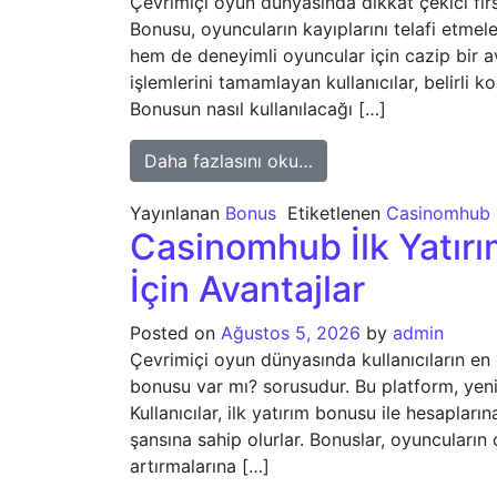
Çevrimiçi oyun dünyasında dikkat çekici fı
Bonusu, oyuncuların kayıplarını telafi etme
hem de deneyimli oyuncular için cazip bir av
işlemlerini tamamlayan kullanıcılar, belirli k
Bonusun nasıl kullanılacağı […]
from Casinomhub Poke
Daha fazlasını oku…
Yayınlanan
Bonus
Etiketlenen
Casinomhub 
Casinomhub İlk Yatırı
İçin Avantajlar
Posted on
Ağustos 5, 2026
by
admin
Çevrimiçi oyun dünyasında kullanıcıların en
bonusu var mı? sorusudur. Bu platform, yeni 
Kullanıcılar, ilk yatırım bonusu ile hesapları
şansına sahip olurlar. Bonuslar, oyuncuların
artırmalarına […]