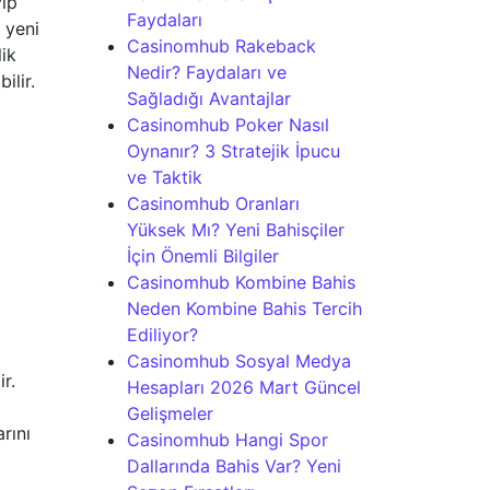
yıp
Faydaları
 yeni
Casinomhub Rakeback
lik
Nedir? Faydaları ve
ilir.
Sağladığı Avantajlar
Casinomhub Poker Nasıl
Oynanır? 3 Stratejik İpucu
ve Taktik
Casinomhub Oranları
n Casinomhub Poker Kayıp Bonusu Kaybettiğinizde Geri Kaz
Yüksek Mı? Yeni Bahisçiler
İçin Önemli Bilgiler
Casinomhub Kombine Bahis
Neden Kombine Bahis Tercih
Ediliyor?
Casinomhub Sosyal Medya
r.
Hesapları 2026 Mart Güncel
Gelişmeler
rını
Casinomhub Hangi Spor
Dallarında Bahis Var? Yeni