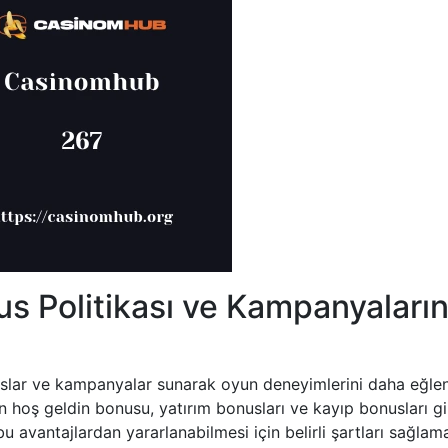
 Politikası ve Kampanyaları
uslar ve kampanyalar sunarak oyun deneyimlerini daha eğlen
in hoş geldin bonusu, yatırım bonusları ve kayıp bonusları gi
 bu avantajlardan yararlanabilmesi için belirli şartları sağlam