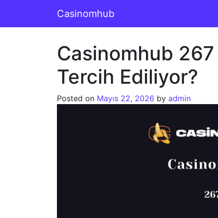
İçeriğe geç
Casinomhub
Ana gezinti
Casinomhub 267
Tercih Ediliyor?
Posted on
Mayıs 22, 2026
by
admin