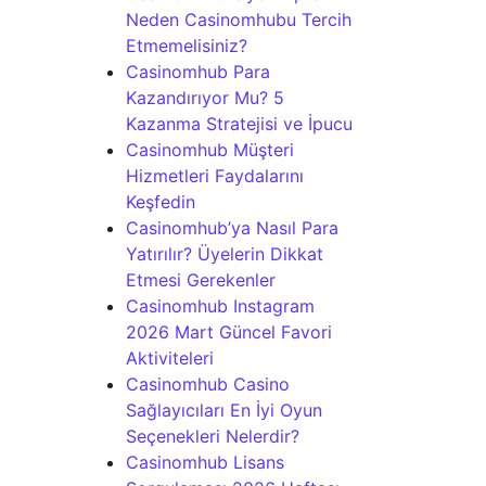
Neden Casinomhubu Tercih
Etmemelisiniz?
Casinomhub Para
Kazandırıyor Mu? 5
Kazanma Stratejisi ve İpucu
Casinomhub Müşteri
Hizmetleri Faydalarını
Keşfedin
Casinomhub’ya Nasıl Para
Yatırılır? Üyelerin Dikkat
Etmesi Gerekenler
Casinomhub Instagram
2026 Mart Güncel Favori
Aktiviteleri
Casinomhub Casino
Sağlayıcıları En İyi Oyun
Seçenekleri Nelerdir?
Casinomhub Lisans