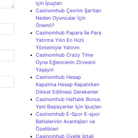
için İpuçları
Casinomhub Çevrim Şartları
Neden Oyuncular İçin
Önemli?
Casinomhub Papara İle Para
Yatırma Yılın En Hızlı
Yöntemiyle Yatırım
Casinomhub Crazy Time
Oyna Eğlencenin Zirvesini
Yaşayın
Casinomhub Hesap
Kapatma Hesap Kapatırken
Dikkat Edilmesi Gerekenler
Casinomhub Haftalık Bonus
Yeni Başlayanlar İçin İpuçları
Casinomhub E-Spor E-spor
Bahislerinin Avantajları ve
Özellikleri
Casinomhub Üyelik İptali