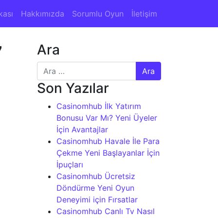
ikası
Hakkımızda
Sorumlu Oyun
İletişim
7
Ara
Arama:
Son Yazılar
Casinomhub İlk Yatırım
Bonusu Var Mı? Yeni Üyeler
İçin Avantajlar
Casinomhub Havale İle Para
Çekme Yeni Başlayanlar İçin
İpuçları
Casinomhub Ücretsiz
Döndürme Yeni Oyun
Deneyimi için Fırsatlar
Casinomhub Canlı Tv Nasıl