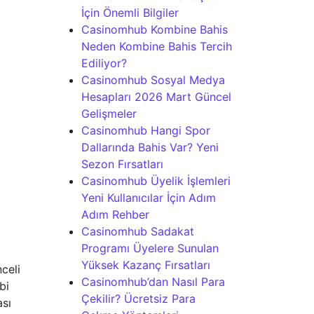
İçin Önemli Bilgiler
Casinomhub Kombine Bahis
Neden Kombine Bahis Tercih
Ediliyor?
Casinomhub Sosyal Medya
Hesapları 2026 Mart Güncel
Gelişmeler
Casinomhub Hangi Spor
Dallarında Bahis Var? Yeni
Sezon Fırsatları
Casinomhub Üyelik İşlemleri
Yeni Kullanıcılar İçin Adım
n
Adım Rehber
Casinomhub Sadakat
Programı Üyelere Sunulan
Yüksek Kazanç Fırsatları
celi
Casinomhub’dan Nasıl Para
bi
Çekilir? Ücretsiz Para
ası