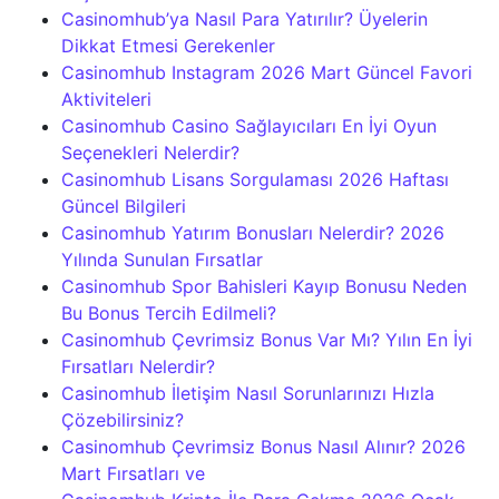
Casinomhub’ya Nasıl Para Yatırılır? Üyelerin
Dikkat Etmesi Gerekenler
Casinomhub Instagram 2026 Mart Güncel Favori
Aktiviteleri
Casinomhub Casino Sağlayıcıları En İyi Oyun
Seçenekleri Nelerdir?
Casinomhub Lisans Sorgulaması 2026 Haftası
Güncel Bilgileri
Casinomhub Yatırım Bonusları Nelerdir? 2026
Yılında Sunulan Fırsatlar
Casinomhub Spor Bahisleri Kayıp Bonusu Neden
Bu Bonus Tercih Edilmeli?
Casinomhub Çevrimsiz Bonus Var Mı? Yılın En İyi
Fırsatları Nelerdir?
Casinomhub İletişim Nasıl Sorunlarınızı Hızla
Çözebilirsiniz?
Casinomhub Çevrimsiz Bonus Nasıl Alınır? 2026
Mart Fırsatları ve