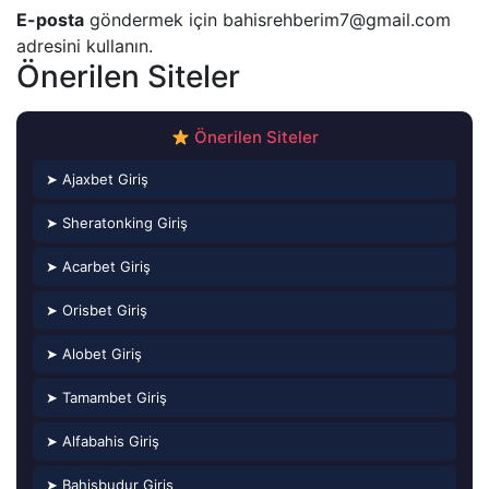
E-posta
göndermek için
bahisrehberim7@gmail.com
adresini kullanın.
Önerilen Siteler
Önerilen Siteler
➤ Ajaxbet Giriş
➤ Sheratonking Giriş
➤ Acarbet Giriş
➤ Orisbet Giriş
➤ Alobet Giriş
➤ Tamambet Giriş
➤ Alfabahis Giriş
➤ Bahisbudur Giriş