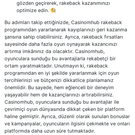
gözden geçirerek, rakeback kazanımınızı
optimize edin.
Bu adımları takip ettiğinizde, Casinomhub rakeback
programından yararlanarak kayıplarınızı geri kazanma
şansına sahip olabilirsiniz. Ayrıca, rakeback fırsatları
sayesinde daha fazla oyun oynayarak kazancınızı
artırma imkânınız da olacaktır. Casinomhub,
oyunculara sunduğu bu avantajlarla rekabetçi bir
ortam yaratmaktadır. Unutmayın ki, rakeback
programından en iyi şekilde yararlanmak için oyun
tercihlerinizi ve bütçenizi dikkatlice planlamanız
önemlidir. Bu sayede, hem eğlenceli bir deneyim
yaşayabilir hem de kazançlarınızı artırabilirsiniz.
Casinomhub, oyunculara sunduğu bu avantajlar ile
çevrimiçi oyun dünyasında dikkat çeken bir platform
haline gelmiştir. Ayrıca, düzenli olarak sunulan bonuslar
ve kampanyalar, oyuncuların ilgisini çekmekte ve onları
platformda daha uzun süre tutmaktadır.