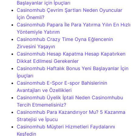
Başlayanlar için İpuçları
Casinomhub Çevrim Şartları Neden Oyuncular
İçin Önemli?
Casinomhub Papara İle Para Yatırma Yılın En Hızlı
Yöntemiyle Yatırım
Casinomhub Crazy Time Oyna Eğlencenin
Zirvesini Yaşayın
Casinomhub Hesap Kapatma Hesap Kapatırken
Dikkat Edilmesi Gerekenler
Casinomhub Haftalık Bonus Yeni Başlayanlar İçin
İpuçları
Casinomhub E-Spor E-spor Bahislerinin
Avantajları ve Özellikleri
Casinomhub Üyelik İptali Neden Casinomhubu
Tercih Etmemelisiniz?
Casinomhub Para Kazandırıyor Mu? 5 Kazanma
Stratejisi ve İpucu
Casinomhub Müşteri Hizmetleri Faydalarını
Keşfedin