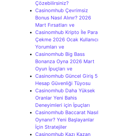
Çözebilirsiniz?
Casinomhub Çevrimsiz
Bonus Nasıl Alınır? 2026
Mart Fırsatları ve
Casinomhub Kripto İle Para
Çekme 2026 Ocak Kullanıcı
Yorumları ve
Casinomhub Big Bass
Bonanza Oyna 2026 Mart
Oyun İpuçları ve
Casinomhub Güncel Giriş 5
Hesap Güvenliği Tüyosu
Casinomhub Daha Yüksek
Oranlar Yeni Bahis
Deneyimleri için İpuçları
Casinomhub Baccarat Nasıl
Oynanır? Yeni Başlayanlar
İçin Stratejiler
Casinomhub Kazı Kazan