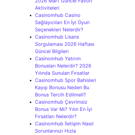
2026 Mart Güncel Favori
Aktiviteleri
Casinomhub Casino
Sağlayıcıları En İyi Oyun
Seçenekleri Nelerdir?
Casinomhub Lisans
Sorgulaması 2026 Haftası
Güncel Bilgileri
Casinomhub Yatırım
Bonusları Nelerdir? 2026
Yılında Sunulan Fırsatlar
Casinomhub Spor Bahisleri
Kayıp Bonusu Neden Bu
Bonus Tercih Edilmeli?
Casinomhub Çevrimsiz
Bonus Var Mı? Yılın En İyi
Fırsatları Nelerdir?
Casinomhub İletişim Nasıl
Sorunlarınızı Hızla