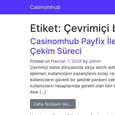
İçeriğe geç
Casinomhub
Ana gezinti
Etiket:
Çevrimiçi 
Casinomhub Payfix İle
Çekim Süreci
Posted on
Haziran 7, 2026
by
admin
Çevrimiçi bahis dünyasında sıkça tercih ed
işlemleri, kullanıcıların kazançlarını kolay v
kullanıcıların güvenli bir şekilde parasını çek
kullanıcıların hesaplarında gerekli olan tüm
Aksi […]
from Casinomhub Payf
Daha fazlasını oku…