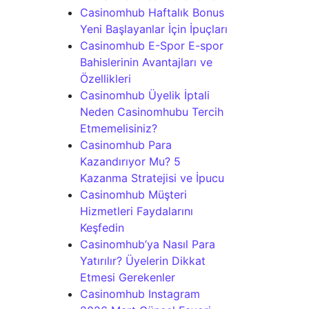
Casinomhub Haftalık Bonus
Yeni Başlayanlar İçin İpuçları
Casinomhub E-Spor E-spor
Bahislerinin Avantajları ve
Özellikleri
Casinomhub Üyelik İptali
Neden Casinomhubu Tercih
Etmemelisiniz?
Casinomhub Para
Kazandırıyor Mu? 5
Kazanma Stratejisi ve İpucu
Casinomhub Müşteri
Hizmetleri Faydalarını
Keşfedin
Casinomhub’ya Nasıl Para
Yatırılır? Üyelerin Dikkat
Etmesi Gerekenler
Casinomhub Instagram