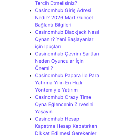
Tercih Etmelisiniz?
Casinomhub Giriş Adresi
Nedir? 2026 Mart Güncel
Bağlantı Bilgileri
Casinomhub Blackjack Nasıl
Oynanır? Yeni Başlayanlar
için İpuçları
Casinomhub Çevrim Şartları
Neden Oyuncular İçin
Önemli?
Casinomhub Papara İle Para
Yatırma Yılın En Hızlı
Yöntemiyle Yatırım
Casinomhub Crazy Time
Oyna Eğlencenin Zirvesini
Yaşayın
Casinomhub Hesap
Kapatma Hesap Kapatırken
Dikkat Edilmesi Gerekenler