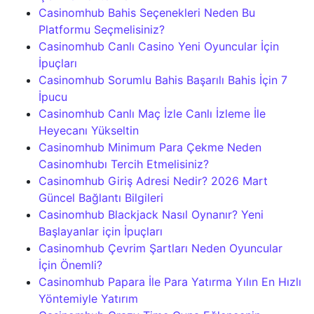
Casinomhub Bahis Seçenekleri Neden Bu
Platformu Seçmelisiniz?
Casinomhub Canlı Casino Yeni Oyuncular İçin
İpuçları
Casinomhub Sorumlu Bahis Başarılı Bahis İçin 7
İpucu
Casinomhub Canlı Maç İzle Canlı İzleme İle
Heyecanı Yükseltin
Casinomhub Minimum Para Çekme Neden
Casinomhubı Tercih Etmelisiniz?
Casinomhub Giriş Adresi Nedir? 2026 Mart
Güncel Bağlantı Bilgileri
Casinomhub Blackjack Nasıl Oynanır? Yeni
Başlayanlar için İpuçları
Casinomhub Çevrim Şartları Neden Oyuncular
İçin Önemli?
Casinomhub Papara İle Para Yatırma Yılın En Hızlı
Yöntemiyle Yatırım