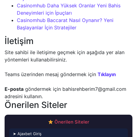
Casinomhub Daha Yüksek Oranlar Yeni Bahis
Deneyimleri için İpuçları
Casinomhub Baccarat Nasıl Oynanır? Yeni
Başlayanlar İçin Stratejiler
İletişim
Site sahibi ile iletişime geçmek için aşağıda yer alan
yöntemleri kullanabilirsiniz.
Teams üzerinden mesaj göndermek için
Tıklayın
E-posta
göndermek için
bahisrehberim7@gmail.com
adresini kullanın.
Önerilen Siteler
Önerilen Siteler
➤ Ajaxbet Giriş