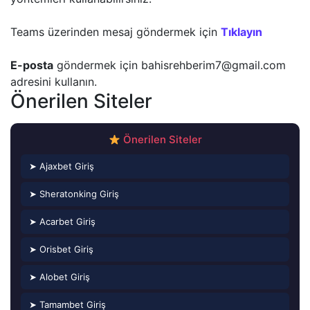
Teams üzerinden mesaj göndermek için
Tıklayın
E-posta
göndermek için
bahisrehberim7@gmail.com
adresini kullanın.
Önerilen Siteler
Önerilen Siteler
➤ Ajaxbet Giriş
➤ Sheratonking Giriş
➤ Acarbet Giriş
➤ Orisbet Giriş
➤ Alobet Giriş
➤ Tamambet Giriş