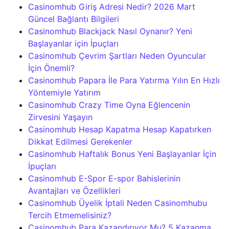
Casinomhub Giriş Adresi Nedir? 2026 Mart
Güncel Bağlantı Bilgileri
Casinomhub Blackjack Nasıl Oynanır? Yeni
Başlayanlar için İpuçları
Casinomhub Çevrim Şartları Neden Oyuncular
İçin Önemli?
Casinomhub Papara İle Para Yatırma Yılın En Hızlı
Yöntemiyle Yatırım
Casinomhub Crazy Time Oyna Eğlencenin
Zirvesini Yaşayın
Casinomhub Hesap Kapatma Hesap Kapatırken
Dikkat Edilmesi Gerekenler
Casinomhub Haftalık Bonus Yeni Başlayanlar İçin
İpuçları
Casinomhub E-Spor E-spor Bahislerinin
Avantajları ve Özellikleri
Casinomhub Üyelik İptali Neden Casinomhubu
Tercih Etmemelisiniz?
Casinomhub Para Kazandırıyor Mu? 5 Kazanma