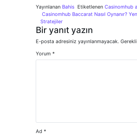
Yayınlanan
Bahis
Etiketlenen
Casinomhub av
Yazı dolaşımı
Casinomhub Baccarat Nasıl Oynanır? Yeni
Stratejiler
Bir yanıt yazın
E-posta adresiniz yayınlanmayacak.
Gerekli
Yorum
*
Ad
*