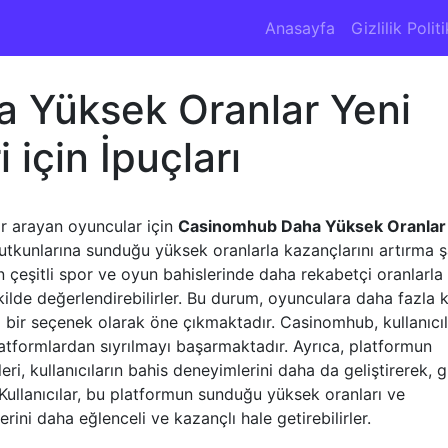
Anasayfa
Gizlilik Polit
 Yüksek Oranlar Yeni
 için İpuçları
ar arayan oyuncular için
Casinomhub Daha Yüksek Oranlar
tutkunlarına sunduğu yüksek oranlarla kazançlarını artırma ş
an çeşitli spor ve oyun bahislerinde daha rekabetçi oranlarla
şekilde değerlendirebilirler. Bu durum, oyunculara daha fazla
p bir seçenek olarak öne çıkmaktadır. Casinomhub, kullanıcıl
atformlardan sıyrılmayı başarmaktadır. Ayrıca, platformun
ri, kullanıcıların bahis deneyimlerini daha da geliştirerek, g
ullanıcılar, bu platformun sunduğu yüksek oranları ve
ini daha eğlenceli ve kazançlı hale getirebilirler.