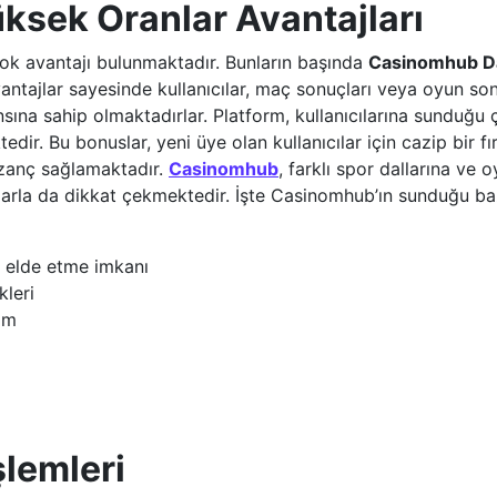
sek Oranlar Avantajları
k avantajı bulunmaktadır. Bunların başında
Casinomhub D
ntajlar sayesinde kullanıcılar, maç sonuçları veya oyun son
na sahip olmaktadırlar. Platform, kullanıcılarına sunduğu ç
r. Bu bonuslar, yeni üye olan kullanıcılar için cazip bir fı
kazanç sağlamaktadır.
Casinomhub
, farklı spor dallarına ve 
arla da dikkat çekmektedir. İşte Casinomhub’ın sunduğu ba
 elde etme imkanı
leri
şim
lemleri