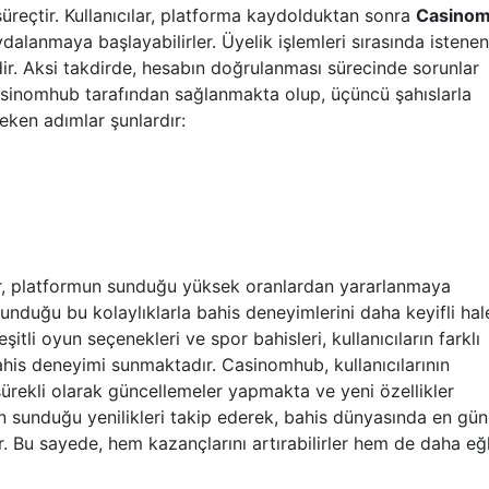
reçtir. Kullanıcılar, platforma kaydolduktan sonra
Casino
dalanmaya başlayabilirler. Üyelik işlemleri sırasında istenen
idir. Aksi takdirde, hesabın doğrulanması sürecinde sorunlar
i Casinomhub tarafından sağlanmakta olup, üçüncü şahıslarla
reken adımlar şunlardır:
ar, platformun sunduğu yüksek oranlardan yararlanmaya
sunduğu bu kolaylıklarla bahis deneyimlerini daha keyifli hal
itli oyun seçenekleri ve spor bahisleri, kullanıcıların farklı
ahis deneyimi sunmaktadır. Casinomhub, kullanıcılarının
ürekli olarak güncellemeler yapmakta ve yeni özellikler
nin sunduğu yenilikleri takip ederek, bahis dünyasında en gün
ar. Bu sayede, hem kazançlarını artırabilirler hem de daha eğ