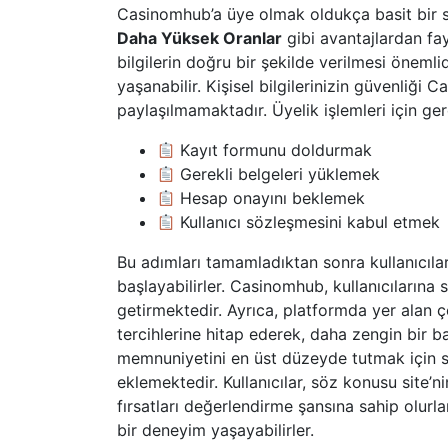
Casinomhub’a üye olmak oldukça basit bir sü
Daha Yüksek Oranlar
gibi avantajlardan fay
bilgilerin doğru bir şekilde verilmesi öneml
yaşanabilir. Kişisel bilgilerinizin güvenliğ
paylaşılmamaktadır. Üyelik işlemleri için ge
Kayıt formunu doldurmak
Gerekli belgeleri yüklemek
Hesap onayını beklemek
Kullanıcı sözleşmesini kabul etmek
Bu adımları tamamladıktan sonra kullanıcıl
başlayabilirler. Casinomhub, kullanıcılarına 
getirmektedir. Ayrıca, platformda yer alan çeş
tercihlerine hitap ederek, daha zengin bir b
memnuniyetini en üst düzeyde tutmak için s
eklemektedir. Kullanıcılar, söz konusu site’
fırsatları değerlendirme şansına sahip olurl
bir deneyim yaşayabilirler.