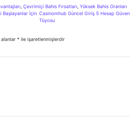
antajları
,
Çevrimiçi Bahis Fırsatları
,
Yüksek Bahis Oranları
 Başlayanlar İçin
Casinomhub Güncel Giriş 5 Hesap Güvenl
Tüyosu
 alanlar
*
ile işaretlenmişlerdir