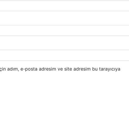
çin adım, e-posta adresim ve site adresim bu tarayıcıya