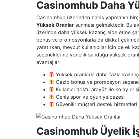
Casinomhub Daha Yük
Casinomhub üzerinden bahis yapmanın birço
Yüksek Oranlar
sunması gelmektedir. Bu ava
üzerinde daha yüksek kazanç elde etme şansı
bonus ve promosyonlarla da dikkat çekmektedi
yaratırken, mevcut kullanıcılar için de ek 
seçeneklerine yönelik sunduğu yüksek oranl
avantajlar:
Yüksek oranlarla daha fazla kazanç
Cazip bonus ve promosyon seçenek
Kullanıcı dostu arayüz ile kolay eri
Geniş spor ve oyun yelpazesi
Güvenilir müşteri destek hizmetleri
Casinomhub Üyelik İş