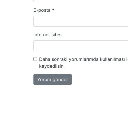
E-posta
*
İnternet sitesi
Daha sonraki yorumlarımda kullanılması i
kaydedilsin.