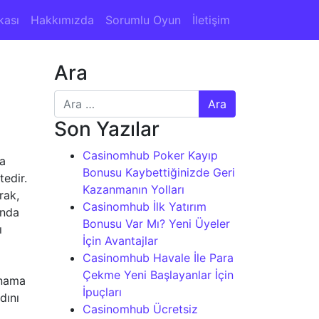
ikası
Hakkımızda
Sorumlu Oyun
İletişim
Ara
Arama:
Son Yazılar
Casinomhub Poker Kayıp
ra
Bonusu Kaybettiğinizde Geri
edir.
Kazanmanın Yolları
rak,
Casinomhub İlk Yatırım
anda
Bonusu Var Mı? Yeni Üyeler
ı
İçin Avantajlar
Casinomhub Havale İle Para
Çekme Yeni Başlayanlar İçin
ynama
İpuçları
dını
Casinomhub Ücretsiz