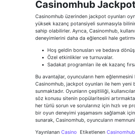
Casinomhub Jackpot 
Casinomhub üzerinden jackpot oyunları oyna
yüksek kazanç potansiyeli sunmasıyla bilini
sahip olabilirler. Ayrıca, Casinomhub, kulla
deneyimlerini daha da eğlenceli hale getirme
Hoş geldin bonusları ve bedava dönüşl
Özel etkinlikler ve turnuvalar.
Sadakat programları ile ek kazanç fırsa
Bu avantajlar, oyuncuların hem eğlenmesin
Casinomhub, jackpot oyunları ile hem yeni 
sunmaktadır. Oyunların çeşitliliği, kullanıc
söz konusu sitenin popülaritesini artırmakta
her türlü sorun ve sorularınız için hızlı ve p
bir oyun deneyimi yaşamasını sağlamak için ö
sunarak, Casinomhub, oyuncuların memnuniy
Yayınlanan
Casino
Etiketlenen
Casinomhub 