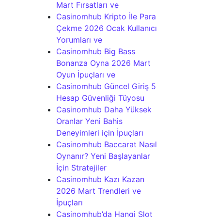
Mart Fırsatları ve
Casinomhub Kripto İle Para
Çekme 2026 Ocak Kullanıcı
Yorumları ve
Casinomhub Big Bass
Bonanza Oyna 2026 Mart
Oyun İpuçları ve
Casinomhub Güncel Giriş 5
Hesap Güvenliği Tüyosu
Casinomhub Daha Yüksek
Oranlar Yeni Bahis
Deneyimleri için İpuçları
Casinomhub Baccarat Nasıl
Oynanır? Yeni Başlayanlar
İçin Stratejiler
Casinomhub Kazı Kazan
2026 Mart Trendleri ve
İpuçları
Casinomhub’da Hangi Slot