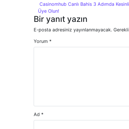
Yazı dolaşımı
Casinomhub Canlı Bahis 3 Adımda Kesinli
Üye Olun!
Bir yanıt yazın
E-posta adresiniz yayınlanmayacak.
Gerekli
Yorum
*
Ad
*