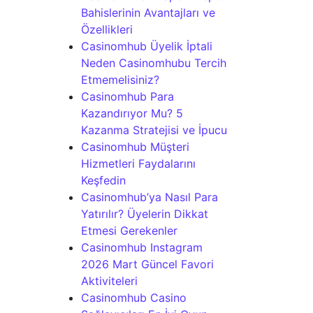
Bahislerinin Avantajları ve
Özellikleri
Casinomhub Üyelik İptali
Neden Casinomhubu Tercih
Etmemelisiniz?
Casinomhub Para
Kazandırıyor Mu? 5
Kazanma Stratejisi ve İpucu
Casinomhub Müşteri
Hizmetleri Faydalarını
Keşfedin
Casinomhub’ya Nasıl Para
Yatırılır? Üyelerin Dikkat
Etmesi Gerekenler
Casinomhub Instagram
2026 Mart Güncel Favori
Aktiviteleri
Casinomhub Casino