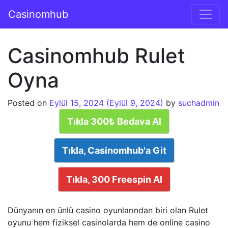
İçeriğe geç
Casinomhub
Ana gezinti
Casinomhub Rulet
Oyna
Posted on
Eylül 15, 2024
(Eylül 9, 2024)
by
suchadmin
Tıkla 300₺ Bedava Al
Tıkla, Casinomhub'a Git
Tıkla, 300 Freespin Al
Dünyanın en ünlü casino oyunlarından biri olan Rulet
oyunu hem fiziksel casinolarda hem de online casino