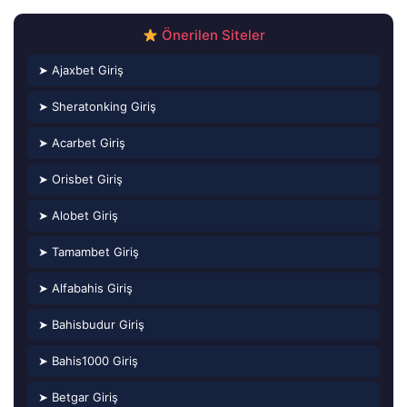
Önerilen Siteler
➤ Ajaxbet Giriş
➤ Sheratonking Giriş
➤ Acarbet Giriş
➤ Orisbet Giriş
➤ Alobet Giriş
➤ Tamambet Giriş
➤ Alfabahis Giriş
➤ Bahisbudur Giriş
➤ Bahis1000 Giriş
➤ Betgar Giriş