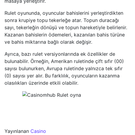
masaya yerleştirir.
Rulet oyununda, oyuncular bahislerini yerleştirdikten
sonra krupiye topu tekerleğe atar. Topun duracağı
sayı, tekerleğin dönüşü ve topun hareketiyle belirlenir.
Kazanan bahislerin ödemeleri, kazanılan bahis türüne
ve bahis miktarına bağlı olarak değişir.
Ayrıca, bazı rulet versiyonlarında ek özellikler de
bulunabilir. Örneğin, Amerikan ruletinde çift sıfır (00)
sayısı bulunurken, Avrupa ruletinde yalnızca tek sıfır
(0) sayısı yer alır. Bu farklılık, oyuncuların kazanma
olasılıkları üzerinde etkili olabilir.
Yayınlanan
Casino