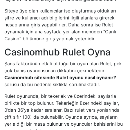
Siteye üye olan kullanıcılar ise oluşturmuş oldukları
şifre ve kullanıcı adı bilgilerini ilgili alanlara girerek
hesaplarına giriş yapabilirler. Daha sonra ise Rulet
oynamak için ana sayfada yer alan menüden “Canlı
Casino” bölümüne giriş yapmak yeterlidir.
Casinomhub Rulet Oyna
Şans faktörünün etkili olduğu bir oyun olan Rulet, pek
çok bahis oyuncusunun dikkatini çekmektedir.
Casinomhub sitesinde Rulet oyunu nasıl oynanır?
sorusu da bu nedenle sıklıkla sorulmaktadır.
Rulet oyununda, bir tekerlek ve üzerindeki sayılarla
birlikte bir top bulunur. Tekerleğin üzerindeki sayılar,
0’dan 36’ya kadar sıralanır. Bazı rulet versiyonlarında
çift sıfır (00) da bulunabilir. Oyunda ayrıca, sayıların
yer aldığı bir masa bulunur ve oyuncular bahislerini bu