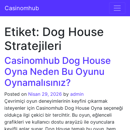
İçeriğe geç
Casinomhub
Ana gezinti
Etiket:
Dog House
Stratejileri
Casinomhub Dog House
Oyna Neden Bu Oyunu
Oynamalısınız?
Posted on
Nisan 29, 2026
by
admin
Çevrimiçi oyun deneyimlerinin keyfini çıkarmak
isteyenler için Casinomhub Dog House Oyna seçeneği
oldukça ilgi çekici bir tercihtir. Bu oyun, eğlenceli
grafikleri ve kullanıcı dostu arayüzü ile oyunculara
keyifli anlar sunar. Dog House temalı bu oyun, hem