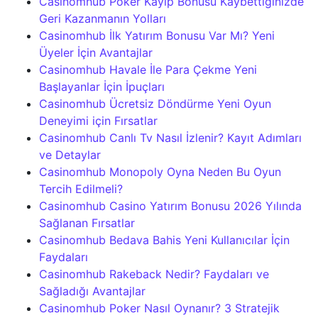
Casinomhub Poker Kayıp Bonusu Kaybettiğinizde
Geri Kazanmanın Yolları
Casinomhub İlk Yatırım Bonusu Var Mı? Yeni
Üyeler İçin Avantajlar
Casinomhub Havale İle Para Çekme Yeni
Başlayanlar İçin İpuçları
Casinomhub Ücretsiz Döndürme Yeni Oyun
Deneyimi için Fırsatlar
Casinomhub Canlı Tv Nasıl İzlenir? Kayıt Adımları
ve Detaylar
Casinomhub Monopoly Oyna Neden Bu Oyun
Tercih Edilmeli?
Casinomhub Casino Yatırım Bonusu 2026 Yılında
Sağlanan Fırsatlar
Casinomhub Bedava Bahis Yeni Kullanıcılar İçin
Faydaları
Casinomhub Rakeback Nedir? Faydaları ve
Sağladığı Avantajlar
Casinomhub Poker Nasıl Oynanır? 3 Stratejik