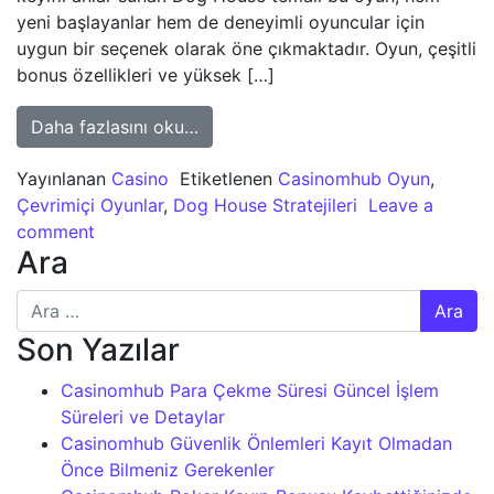
yeni başlayanlar hem de deneyimli oyuncular için
uygun bir seçenek olarak öne çıkmaktadır. Oyun, çeşitli
bonus özellikleri ve yüksek […]
from Casinomhub Dog House Oyna 
Daha fazlasını oku…
Yayınlanan
Casino
Etiketlenen
Casinomhub Oyun
,
Çevrimiçi Oyunlar
,
Dog House Stratejileri
Leave a
on Casinomhub Dog House Oyna Neden Bu Oyun
comment
Ara
Arama:
Son Yazılar
Casinomhub Para Çekme Süresi Güncel İşlem
Süreleri ve Detaylar
Casinomhub Güvenlik Önlemleri Kayıt Olmadan
Önce Bilmeniz Gerekenler