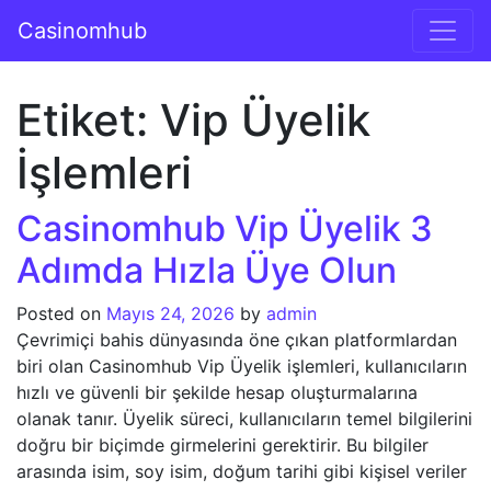
İçeriğe geç
Casinomhub
Ana gezinti
Etiket:
Vip Üyelik
İşlemleri
Casinomhub Vip Üyelik 3
Adımda Hızla Üye Olun
Posted on
Mayıs 24, 2026
by
admin
Çevrimiçi bahis dünyasında öne çıkan platformlardan
biri olan Casinomhub Vip Üyelik işlemleri, kullanıcıların
hızlı ve güvenli bir şekilde hesap oluşturmalarına
olanak tanır. Üyelik süreci, kullanıcıların temel bilgilerini
doğru bir biçimde girmelerini gerektirir. Bu bilgiler
arasında isim, soy isim, doğum tarihi gibi kişisel veriler