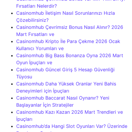
Fırsatları Nelerdir?
Casinomhub İletişim Nasıl Sorunlarınızı Hızla
Çözebilirsiniz?
Casinomhub Çevrimsiz Bonus Nasıl Alınır? 2026
Mart Fırsatları ve
Casinomhub Kripto İle Para Çekme 2026 Ocak
Kullanıcı Yorumları ve
Casinomhub Big Bass Bonanza Oyna 2026 Mart
Oyun İpuçları ve
Casinomhub Güncel Giriş 5 Hesap Güvenliği
Tüyosu
Casinomhub Daha Yüksek Oranlar Yeni Bahis
Deneyimleri için İpuçları
Casinomhub Baccarat Nasıl Oynanır? Yeni
Başlayanlar İçin Stratejiler
Casinomhub Kazı Kazan 2026 Mart Trendleri ve
İpuçları
Casinomhub’da Hangi Slot Oyunları Var? Üzerinde