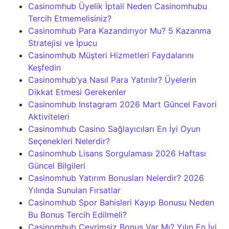
Casinomhub Üyelik İptali Neden Casinomhubu
Tercih Etmemelisiniz?
Casinomhub Para Kazandırıyor Mu? 5 Kazanma
Stratejisi ve İpucu
Casinomhub Müşteri Hizmetleri Faydalarını
Keşfedin
Casinomhub’ya Nasıl Para Yatırılır? Üyelerin
Dikkat Etmesi Gerekenler
Casinomhub Instagram 2026 Mart Güncel Favori
Aktiviteleri
Casinomhub Casino Sağlayıcıları En İyi Oyun
Seçenekleri Nelerdir?
Casinomhub Lisans Sorgulaması 2026 Haftası
Güncel Bilgileri
Casinomhub Yatırım Bonusları Nelerdir? 2026
Yılında Sunulan Fırsatlar
Casinomhub Spor Bahisleri Kayıp Bonusu Neden
Bu Bonus Tercih Edilmeli?
Casinomhub Çevrimsiz Bonus Var Mı? Yılın En İyi