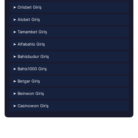
➤ Orisbet Giriş
➤ Alobet Giriş
➤ Tamambet Giriş
➤ Alfabahis Giriş
➤ Bahisbudur Giriş
➤ Bahis1000 Giriş
➤ Betgar Giriş
➤ Beinwon Giriş
➤ Casinowon Giriş